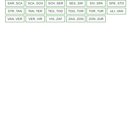
SAR..SCA
SCA..SCH
SCH..SER
SES..SIR
SIV..SPA
SPE..STO
STR..TAN
TAN..TER
TES..TOD
TOG..TOR
TOR..TUR
ULI..VAN
VAN..VER
VER..VIR
VIS..ZAF
ZAG..ZON
ZON..ZUR