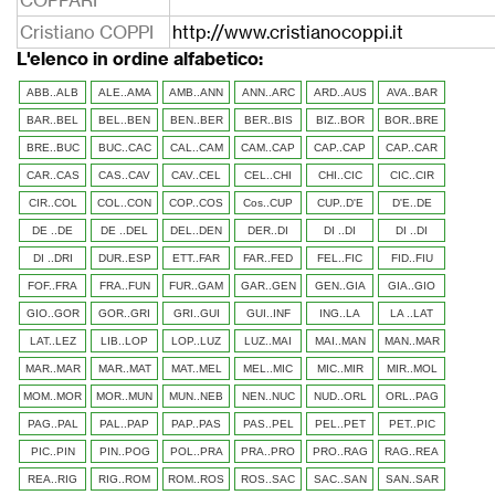
COPPARI
Cristiano COPPI
http://www.cristianocoppi.it
L'elenco in ordine alfabetico:
ABB..ALB
ALE..AMA
AMB..ANN
ANN..ARC
ARD..AUS
AVA..BAR
BAR..BEL
BEL..BEN
BEN..BER
BER..BIS
BIZ..BOR
BOR..BRE
BRE..BUC
BUC..CAC
CAL..CAM
CAM..CAP
CAP..CAP
CAP..CAR
CAR..CAS
CAS..CAV
CAV..CEL
CEL..CHI
CHI..CIC
CIC..CIR
CIR..COL
COL..CON
COP..COS
Cos..CUP
CUP..D'E
D'E..DE
DE ..DE
DE ..DEL
DEL..DEN
DER..DI
DI ..DI
DI ..DI
DI ..DRI
DUR..ESP
ETT..FAR
FAR..FED
FEL..FIC
FID..FIU
FOF..FRA
FRA..FUN
FUR..GAM
GAR..GEN
GEN..GIA
GIA..GIO
GIO..GOR
GOR..GRI
GRI..GUI
GUI..INF
ING..LA
LA ..LAT
LAT..LEZ
LIB..LOP
LOP..LUZ
LUZ..MAI
MAI..MAN
MAN..MAR
MAR..MAR
MAR..MAT
MAT..MEL
MEL..MIC
MIC..MIR
MIR..MOL
MOM..MOR
MOR..MUN
MUN..NEB
NEN..NUC
NUD..ORL
ORL..PAG
PAG..PAL
PAL..PAP
PAP..PAS
PAS..PEL
PEL..PET
PET..PIC
PIC..PIN
PIN..POG
POL..PRA
PRA..PRO
PRO..RAG
RAG..REA
REA..RIG
RIG..ROM
ROM..ROS
ROS..SAC
SAC..SAN
SAN..SAR