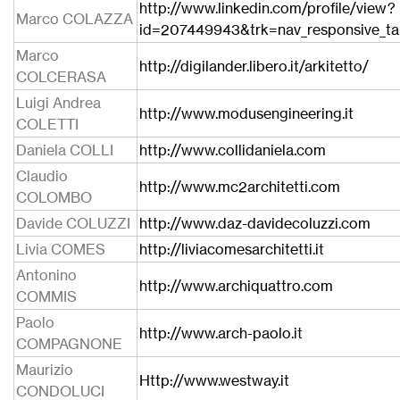
http://www.linkedin.com/profile/view?
Marco COLAZZA
id=207449943&trk=nav_responsive_tab
Marco
http://digilander.libero.it/arkitetto/
COLCERASA
Luigi Andrea
http://www.modusengineering.it
COLETTI
Daniela COLLI
http://www.collidaniela.com
Claudio
http://www.mc2architetti.com
COLOMBO
Davide COLUZZI
http://www.daz-davidecoluzzi.com
Livia COMES
http://liviacomesarchitetti.it
Antonino
http://www.archiquattro.com
COMMIS
Paolo
http://www.arch-paolo.it
COMPAGNONE
Maurizio
Http://www.westway.it
CONDOLUCI