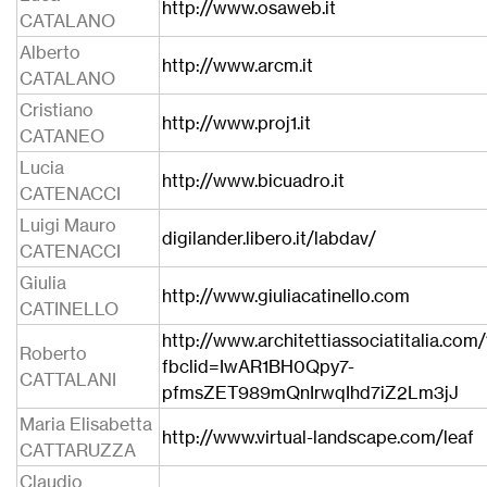
http://www.osaweb.it
CATALANO
Alberto
http://www.arcm.it
CATALANO
Cristiano
http://www.proj1.it
CATANEO
Lucia
http://www.bicuadro.it
CATENACCI
Luigi Mauro
digilander.libero.it/labdav/
CATENACCI
Giulia
http://www.giuliacatinello.com
CATINELLO
http://www.architettiassociatitalia.com
Roberto
fbclid=IwAR1BH0Qpy7-
CATTALANI
pfmsZET989mQnIrwqIhd7iZ2Lm3jJ
Maria Elisabetta
http://www.virtual-landscape.com/leaf
CATTARUZZA
Claudio