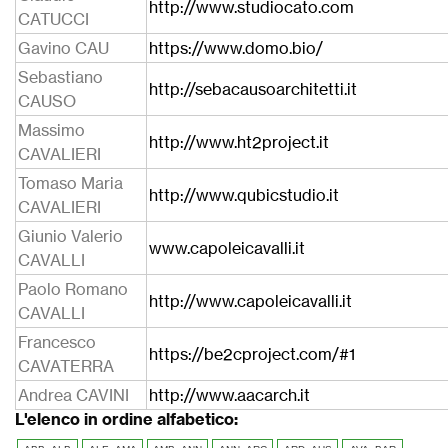
http://www.studiocato.com
CATUCCI
Gavino CAU
https://www.domo.bio/
Sebastiano
http://sebacausoarchitetti.it
CAUSO
Massimo
http://www.ht2project.it
CAVALIERI
Tomaso Maria
http://www.qubicstudio.it
CAVALIERI
Giunio Valerio
www.capoleicavalli.it
CAVALLI
Paolo Romano
http://www.capoleicavalli.it
CAVALLI
Francesco
https://be2cproject.com/#1
CAVATERRA
Andrea CAVINI
http://www.aacarch.it
L'elenco in ordine alfabetico: