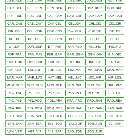
ABB..ALB
ALE..AMA
AMB..ANN
ANN..ARC
ARD..AUS
AVA..BAR
BAR..BEL
BEL..BEN
BEN..BER
BER..BIS
BIZ..BOR
BOR..BRE
BRE..BUC
BUC..CAC
CAL..CAM
CAM..CAP
CAP..CAP
CAP..CAR
CAR..CAS
CAS..CAV
CAV..CEL
CEL..CHI
CHI..CIC
CIC..CIR
CIR..COL
COL..CON
COP..COS
Cos..CUP
CUP..D'E
D'E..DE
DE ..DE
DE ..DEL
DEL..DEN
DER..DI
DI ..DI
DI ..DI
DI ..DRI
DUR..ESP
ETT..FAR
FAR..FED
FEL..FIC
FID..FIU
FOF..FRA
FRA..FUN
FUR..GAM
GAR..GEN
GEN..GIA
GIA..GIO
GIO..GOR
GOR..GRI
GRI..GUI
GUI..INF
ING..LA
LA ..LAT
LAT..LEZ
LIB..LOP
LOP..LUZ
LUZ..MAI
MAI..MAN
MAN..MAR
MAR..MAR
MAR..MAT
MAT..MEL
MEL..MIC
MIC..MIR
MIR..MOL
MOM..MOR
MOR..MUN
MUN..NEB
NEN..NUC
NUD..ORL
ORL..PAG
PAG..PAL
PAL..PAP
PAP..PAS
PAS..PEL
PEL..PET
PET..PIC
PIC..PIN
PIN..POG
POL..PRA
PRA..PRO
PRO..RAG
RAG..REA
REA..RIG
RIG..ROM
ROM..ROS
ROS..SAC
SAC..SAN
SAN..SAR
SAR..SCA
SCA..SCH
SCH..SER
SES..SIR
SIV..SPA
SPE..STO
STR..TAN
TAN..TER
TES..TOD
TOG..TOR
TOR..TUR
ULI..VAN
VAN..VER
VER..VIR
VIS..ZAF
ZAG..ZON
ZON..ZUR