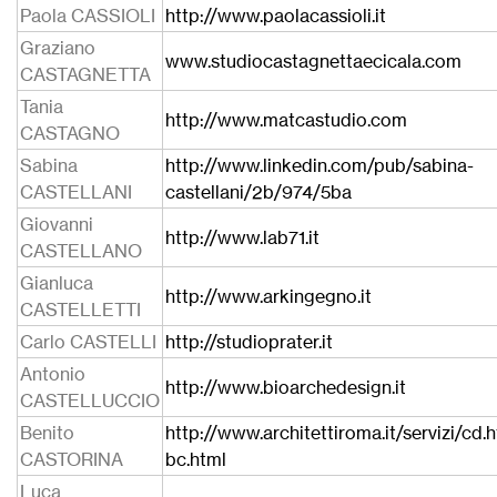
Paola CASSIOLI
http://www.paolacassioli.it
Graziano
www.studiocastagnettaecicala.com
CASTAGNETTA
Tania
http://www.matcastudio.com
CASTAGNO
Sabina
http://www.linkedin.com/pub/sabina-
CASTELLANI
castellani/2b/974/5ba
Giovanni
http://www.lab71.it
CASTELLANO
Gianluca
http://www.arkingegno.it
CASTELLETTI
Carlo CASTELLI
http://studioprater.it
Antonio
http://www.bioarchedesign.it
CASTELLUCCIO
Benito
http://www.architettiroma.it/servizi/cd.
CASTORINA
bc.html
Luca