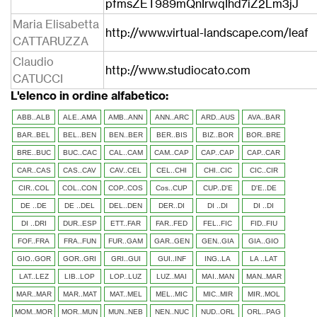
pfmsZET989mQnIrwqIhd7iZ2Lm3jJ
Maria Elisabetta
http://www.virtual-landscape.com/leaf
CATTARUZZA
Claudio
http://www.studiocato.com
CATUCCI
L'elenco in ordine alfabetico:
ABB..ALB
ALE..AMA
AMB..ANN
ANN..ARC
ARD..AUS
AVA..BAR
BAR..BEL
BEL..BEN
BEN..BER
BER..BIS
BIZ..BOR
BOR..BRE
BRE..BUC
BUC..CAC
CAL..CAM
CAM..CAP
CAP..CAP
CAP..CAR
CAR..CAS
CAS..CAV
CAV..CEL
CEL..CHI
CHI..CIC
CIC..CIR
CIR..COL
COL..CON
COP..COS
Cos..CUP
CUP..D'E
D'E..DE
DE ..DE
DE ..DEL
DEL..DEN
DER..DI
DI ..DI
DI ..DI
DI ..DRI
DUR..ESP
ETT..FAR
FAR..FED
FEL..FIC
FID..FIU
FOF..FRA
FRA..FUN
FUR..GAM
GAR..GEN
GEN..GIA
GIA..GIO
GIO..GOR
GOR..GRI
GRI..GUI
GUI..INF
ING..LA
LA ..LAT
LAT..LEZ
LIB..LOP
LOP..LUZ
LUZ..MAI
MAI..MAN
MAN..MAR
MAR..MAR
MAR..MAT
MAT..MEL
MEL..MIC
MIC..MIR
MIR..MOL
MOM..MOR
MOR..MUN
MUN..NEB
NEN..NUC
NUD..ORL
ORL..PAG