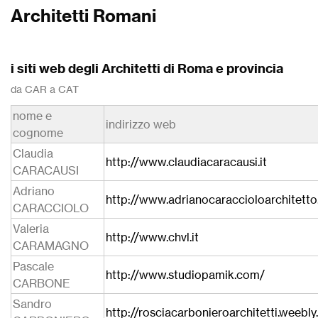
Architetti Romani
i siti web degli Architetti di Roma e provincia
da CAR a CAT
nome e
indirizzo web
cognome
Claudia
http://www.claudiacaracausi.it
CARACAUSI
Adriano
http://www.adrianocaraccioloarchitetto.
CARACCIOLO
Valeria
http://www.chvl.it
CARAMAGNO
Pascale
http://www.studiopamik.com/
CARBONE
Sandro
http://rosciacarbonieroarchitetti.weebl