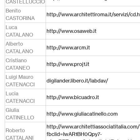
CASTELLUCCIO
Benito
http://www.architettiroma.it/servizi/cd.
CASTORINA
Luca
http://www.osaweb.it
CATALANO
Alberto
http://www.arcm.it
CATALANO
Cristiano
http://www.proj1.it
CATANEO
Luigi Mauro
digilander.libero.it/labdav/
CATENACCI
Lucia
http://www.bicuadro.it
CATENACCI
Giulia
http://www.giuliacatinello.com
CATINELLO
http://www.architettiassociatitalia.com
Roberto
fbclid=IwAR1BH0Qpy7-
CATTALANI