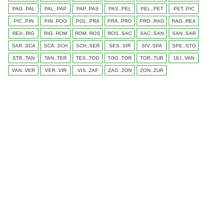
PAG..PAL
PAL..PAP
PAP..PAS
PAS..PEL
PEL..PET
PET..PIC
PIC..PIN
PIN..POG
POL..PRA
PRA..PRO
PRO..RAG
RAG..REA
REA..RIG
RIG..ROM
ROM..ROS
ROS..SAC
SAC..SAN
SAN..SAR
SAR..SCA
SCA..SCH
SCH..SER
SES..SIR
SIV..SPA
SPE..STO
STR..TAN
TAN..TER
TES..TOD
TOG..TOR
TOR..TUR
ULI..VAN
VAN..VER
VER..VIR
VIS..ZAF
ZAG..ZON
ZON..ZUR