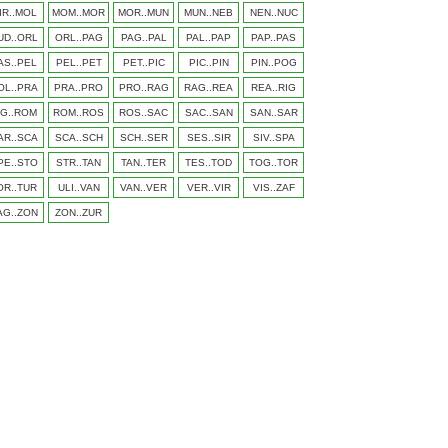
IR..MOL
MOM..MOR
MOR..MUN
MUN..NEB
NEN..NUC
UD..ORL
ORL..PAG
PAG..PAL
PAL..PAP
PAP..PAS
AS..PEL
PEL..PET
PET..PIC
PIC..PIN
PIN..POG
OL..PRA
PRA..PRO
PRO..RAG
RAG..REA
REA..RIG
IG..ROM
ROM..ROS
ROS..SAC
SAC..SAN
SAN..SAR
AR..SCA
SCA..SCH
SCH..SER
SES..SIR
SIV..SPA
PE..STO
STR..TAN
TAN..TER
TES..TOD
TOG..TOR
OR..TUR
ULI..VAN
VAN..VER
VER..VIR
VIS..ZAF
AG..ZON
ZON..ZUR