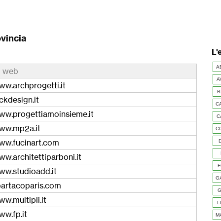
ovincia
L'
A
o web
A
ww.archprogetti.it
B
kdesign.it
C
www.progettiamoinsieme.it
C
www.mp2a.it
C
www.fucinart.com
ww.architettiparboni.it
F
ww.studioadd.it
G
partacoparis.com
G
ww.multipli.it
L
ww.fp.it
M