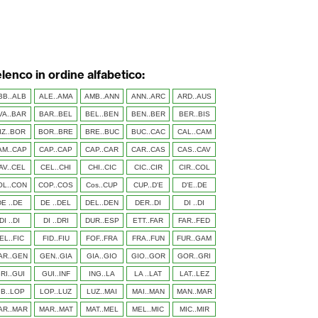
elenco in ordine alfabetico:
BB..ALB
ALE..AMA
AMB..ANN
ANN..ARC
ARD..AUS
VA..BAR
BAR..BEL
BEL..BEN
BEN..BER
BER..BIS
IZ..BOR
BOR..BRE
BRE..BUC
BUC..CAC
CAL..CAM
AM..CAP
CAP..CAP
CAP..CAR
CAR..CAS
CAS..CAV
AV..CEL
CEL..CHI
CHI..CIC
CIC..CIR
CIR..COL
OL..CON
COP..COS
Cos..CUP
CUP..D'E
D'E..DE
DE ..DE
DE ..DEL
DEL..DEN
DER..DI
DI ..DI
DI ..DI
DI ..DRI
DUR..ESP
ETT..FAR
FAR..FED
EL..FIC
FID..FIU
FOF..FRA
FRA..FUN
FUR..GAM
AR..GEN
GEN..GIA
GIA..GIO
GIO..GOR
GOR..GRI
RI..GUI
GUI..INF
ING..LA
LA ..LAT
LAT..LEZ
IB..LOP
LOP..LUZ
LUZ..MAI
MAI..MAN
MAN..MAR
AR..MAR
MAR..MAT
MAT..MEL
MEL..MIC
MIC..MIR