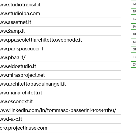
ww.studiotransit.it
M
N
www.studiolpa.com
P
ww.assetnet.it
P
www.2amp.it
R
ww.ppascolettiarchitetto.webnode.it
S
ww.parispascucci.it
S
ww.pbaa.it/
T
Z
ww.eidostudio.it
www.mirasproject.net
ww.architettopasquinangeli.it
ww.manarchitetti.it
ww.esconext.it
/www.linkedin.com/in/tommaso-passerini-142841b6/
ww.l-a-c.it
rcro.projectinuse.com