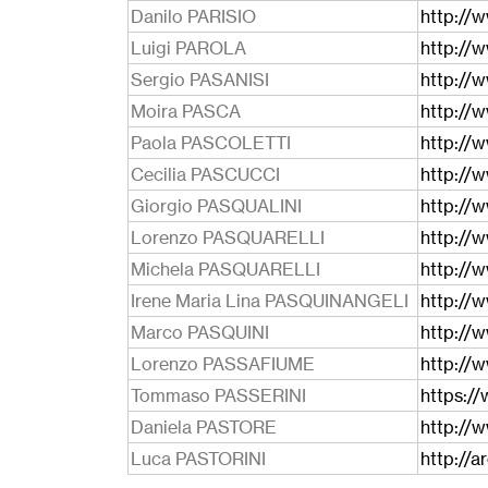
Danilo PARISIO
http://w
Luigi PAROLA
http://
Sergio PASANISI
http://w
Moira PASCA
http://
Paola PASCOLETTI
http://w
Cecilia PASCUCCI
http://w
Giorgio PASQUALINI
http://w
Lorenzo PASQUARELLI
http://w
Michela PASQUARELLI
http://
Irene Maria Lina PASQUINANGELI
http://w
Marco PASQUINI
http://w
Lorenzo PASSAFIUME
http://w
Tommaso PASSERINI
https:/
Daniela PASTORE
http://w
Luca PASTORINI
http://a