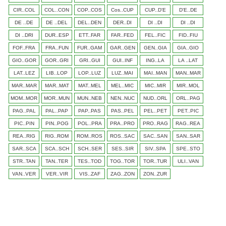
CIR..COL
COL..CON
COP..COS
Cos..CUP
CUP..D'E
D'E..DE
DE ..DE
DE ..DEL
DEL..DEN
DER..DI
DI ..DI
DI ..DI
DI ..DRI
DUR..ESP
ETT..FAR
FAR..FED
FEL..FIC
FID..FIU
FOF..FRA
FRA..FUN
FUR..GAM
GAR..GEN
GEN..GIA
GIA..GIO
GIO..GOR
GOR..GRI
GRI..GUI
GUI..INF
ING..LA
LA ..LAT
LAT..LEZ
LIB..LOP
LOP..LUZ
LUZ..MAI
MAI..MAN
MAN..MAR
MAR..MAR
MAR..MAT
MAT..MEL
MEL..MIC
MIC..MIR
MIR..MOL
MOM..MOR
MOR..MUN
MUN..NEB
NEN..NUC
NUD..ORL
ORL..PAG
PAG..PAL
PAL..PAP
PAP..PAS
PAS..PEL
PEL..PET
PET..PIC
PIC..PIN
PIN..POG
POL..PRA
PRA..PRO
PRO..RAG
RAG..REA
REA..RIG
RIG..ROM
ROM..ROS
ROS..SAC
SAC..SAN
SAN..SAR
SAR..SCA
SCA..SCH
SCH..SER
SES..SIR
SIV..SPA
SPE..STO
STR..TAN
TAN..TER
TES..TOD
TOG..TOR
TOR..TUR
ULI..VAN
VAN..VER
VER..VIR
VIS..ZAF
ZAG..ZON
ZON..ZUR