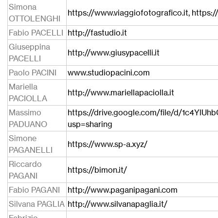
Simona
https://www.viaggiofotografico.it, https:
OTTOLENGHI
Fabio PACELLI
http://fastudio.it
Giuseppina
http://www.giusypacelli.it
PACELLI
Paolo PACINI
www.studiopacini.com
Mariella
http://www.mariellapaciolla.it
PACIOLLA
Massimo
https://drive.google.com/file/d/1c4Y
PADUANO
usp=sharing
Simone
https://www.sp-a.xyz/
PAGANELLI
Riccardo
https://bimon.it/
PAGANI
Fabio PAGANI
http://www.paganipagani.com
Silvana PAGLIA
http://www.silvanapaglia.it/