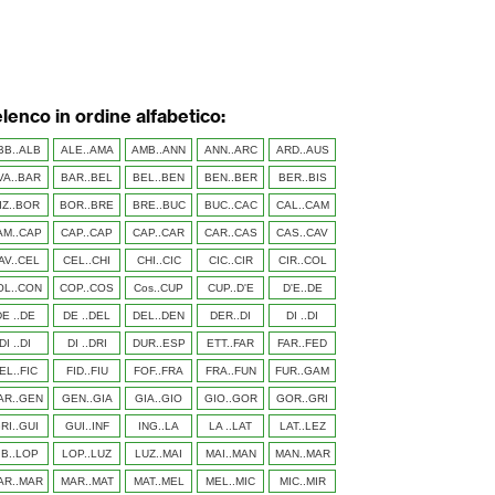
elenco in ordine alfabetico:
BB..ALB
ALE..AMA
AMB..ANN
ANN..ARC
ARD..AUS
VA..BAR
BAR..BEL
BEL..BEN
BEN..BER
BER..BIS
IZ..BOR
BOR..BRE
BRE..BUC
BUC..CAC
CAL..CAM
AM..CAP
CAP..CAP
CAP..CAR
CAR..CAS
CAS..CAV
AV..CEL
CEL..CHI
CHI..CIC
CIC..CIR
CIR..COL
OL..CON
COP..COS
Cos..CUP
CUP..D'E
D'E..DE
DE ..DE
DE ..DEL
DEL..DEN
DER..DI
DI ..DI
DI ..DI
DI ..DRI
DUR..ESP
ETT..FAR
FAR..FED
EL..FIC
FID..FIU
FOF..FRA
FRA..FUN
FUR..GAM
AR..GEN
GEN..GIA
GIA..GIO
GIO..GOR
GOR..GRI
RI..GUI
GUI..INF
ING..LA
LA ..LAT
LAT..LEZ
IB..LOP
LOP..LUZ
LUZ..MAI
MAI..MAN
MAN..MAR
AR..MAR
MAR..MAT
MAT..MEL
MEL..MIC
MIC..MIR