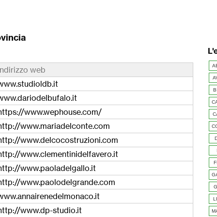
ovincia
L'
A
indirizzo web
A
www.studioldb.it
B
www.dariodelbufalo.it
C
https://www.wephouse.com/
C
http://www.mariadelconte.com
C
http://www.delcocostruzioni.com
http://www.clementinidelfavero.it
F
http://www.paoladelgallo.it
G
http://www.paolodelgrande.com
G
www.annairenedelmonaco.it
L
http://www.dp-studio.it
M