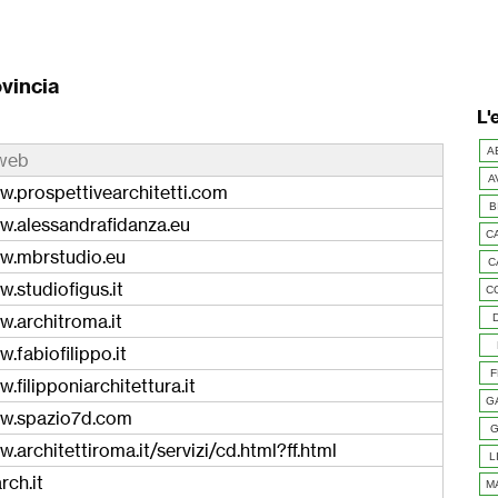
ovincia
L'
A
 web
A
w.prospettivearchitetti.com
B
w.alessandrafidanza.eu
C
w.mbrstudio.eu
C
w.studiofigus.it
C
w.architroma.it
.fabiofilippo.it
F
.filipponiarchitettura.it
G
ww.spazio7d.com
G
.architettiroma.it/servizi/cd.html?ff.html
L
rch.it
M