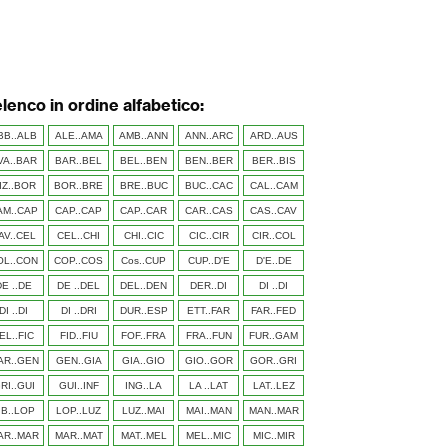
elenco in ordine alfabetico:
BB..ALB
ALE..AMA
AMB..ANN
ANN..ARC
ARD..AUS
VA..BAR
BAR..BEL
BEL..BEN
BEN..BER
BER..BIS
IZ..BOR
BOR..BRE
BRE..BUC
BUC..CAC
CAL..CAM
AM..CAP
CAP..CAP
CAP..CAR
CAR..CAS
CAS..CAV
AV..CEL
CEL..CHI
CHI..CIC
CIC..CIR
CIR..COL
OL..CON
COP..COS
Cos..CUP
CUP..D'E
D'E..DE
DE ..DE
DE ..DEL
DEL..DEN
DER..DI
DI ..DI
DI ..DI
DI ..DRI
DUR..ESP
ETT..FAR
FAR..FED
EL..FIC
FID..FIU
FOF..FRA
FRA..FUN
FUR..GAM
AR..GEN
GEN..GIA
GIA..GIO
GIO..GOR
GOR..GRI
RI..GUI
GUI..INF
ING..LA
LA ..LAT
LAT..LEZ
IB..LOP
LOP..LUZ
LUZ..MAI
MAI..MAN
MAN..MAR
AR..MAR
MAR..MAT
MAT..MEL
MEL..MIC
MIC..MIR