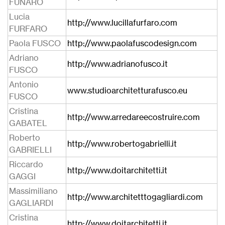
FUNARO
Lucia
http://www.lucillafurfaro.com
FURFARO
Paola FUSCO
http://www.paolafuscodesign.com
Adriano
http://www.adrianofusco.it
FUSCO
Antonio
www.studioarchitetturafusco.eu
FUSCO
Cristina
http://www.arredareecostruire.com
GABATEL
Roberto
http://www.robertogabrielli.it
GABRIELLI
Riccardo
http://www.doitarchitetti.it
GAGGI
Massimiliano
http://www.architetttogagliardi.com
GAGLIARDI
Cristina
http://www.doitarchitetti.it