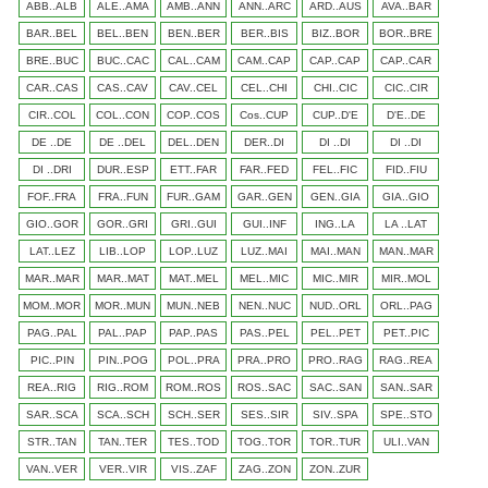
ABB..ALB
ALE..AMA
AMB..ANN
ANN..ARC
ARD..AUS
AVA..BAR
BAR..BEL
BEL..BEN
BEN..BER
BER..BIS
BIZ..BOR
BOR..BRE
BRE..BUC
BUC..CAC
CAL..CAM
CAM..CAP
CAP..CAP
CAP..CAR
CAR..CAS
CAS..CAV
CAV..CEL
CEL..CHI
CHI..CIC
CIC..CIR
CIR..COL
COL..CON
COP..COS
Cos..CUP
CUP..D'E
D'E..DE
DE ..DE
DE ..DEL
DEL..DEN
DER..DI
DI ..DI
DI ..DI
DI ..DRI
DUR..ESP
ETT..FAR
FAR..FED
FEL..FIC
FID..FIU
FOF..FRA
FRA..FUN
FUR..GAM
GAR..GEN
GEN..GIA
GIA..GIO
GIO..GOR
GOR..GRI
GRI..GUI
GUI..INF
ING..LA
LA ..LAT
LAT..LEZ
LIB..LOP
LOP..LUZ
LUZ..MAI
MAI..MAN
MAN..MAR
MAR..MAR
MAR..MAT
MAT..MEL
MEL..MIC
MIC..MIR
MIR..MOL
MOM..MOR
MOR..MUN
MUN..NEB
NEN..NUC
NUD..ORL
ORL..PAG
PAG..PAL
PAL..PAP
PAP..PAS
PAS..PEL
PEL..PET
PET..PIC
PIC..PIN
PIN..POG
POL..PRA
PRA..PRO
PRO..RAG
RAG..REA
REA..RIG
RIG..ROM
ROM..ROS
ROS..SAC
SAC..SAN
SAN..SAR
SAR..SCA
SCA..SCH
SCH..SER
SES..SIR
SIV..SPA
SPE..STO
STR..TAN
TAN..TER
TES..TOD
TOG..TOR
TOR..TUR
ULI..VAN
VAN..VER
VER..VIR
VIS..ZAF
ZAG..ZON
ZON..ZUR