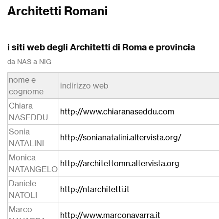
Architetti Romani
i siti web degli Architetti di Roma e provincia
da NAS a NIG
nome e
indirizzo web
cognome
Chiara
http://www.chiaranaseddu.com
NASEDDU
Sonia
http://sonianatalini.altervista.org/
NATALINI
Monica
http://architettomn.altervista.org
NATANGELO
Daniele
http://ntarchitetti.it
NATOLI
Marco
http://www.marconavarra.it