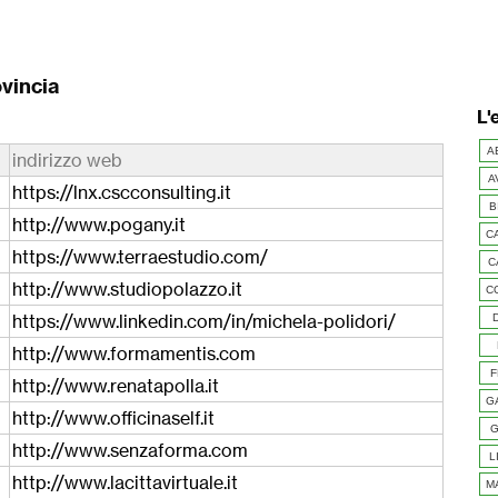
ovincia
L'
A
indirizzo web
A
https://lnx.cscconsulting.it
B
http://www.pogany.it
C
https://www.terraestudio.com/
C
http://www.studiopolazzo.it
C
https://www.linkedin.com/in/michela-polidori/
http://www.formamentis.com
F
http://www.renatapolla.it
G
http://www.officinaself.it
G
http://www.senzaforma.com
L
http://www.lacittavirtuale.it
M