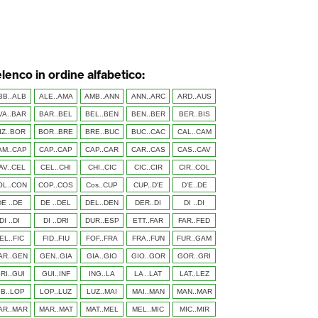
elenco in ordine alfabetico:
BB..ALB
ALE..AMA
AMB..ANN
ANN..ARC
ARD..AUS
VA..BAR
BAR..BEL
BEL..BEN
BEN..BER
BER..BIS
IZ..BOR
BOR..BRE
BRE..BUC
BUC..CAC
CAL..CAM
AM..CAP
CAP..CAP
CAP..CAR
CAR..CAS
CAS..CAV
AV..CEL
CEL..CHI
CHI..CIC
CIC..CIR
CIR..COL
OL..CON
COP..COS
Cos..CUP
CUP..D'E
D'E..DE
DE ..DE
DE ..DEL
DEL..DEN
DER..DI
DI ..DI
DI ..DI
DI ..DRI
DUR..ESP
ETT..FAR
FAR..FED
EL..FIC
FID..FIU
FOF..FRA
FRA..FUN
FUR..GAM
AR..GEN
GEN..GIA
GIA..GIO
GIO..GOR
GOR..GRI
RI..GUI
GUI..INF
ING..LA
LA ..LAT
LAT..LEZ
IB..LOP
LOP..LUZ
LUZ..MAI
MAI..MAN
MAN..MAR
AR..MAR
MAR..MAT
MAT..MEL
MEL..MIC
MIC..MIR