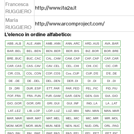
Francesca
http://www.ita2a.it
RUGGIERO
Maria
http://www.arcomproject.com/
RUGGIERO
L'elenco in ordine alfabetico:
ABB..ALB
ALE..AMA
AMB..ANN
ANN..ARC
ARD..AUS
AVA..BAR
BAR..BEL
BEL..BEN
BEN..BER
BER..BIS
BIZ..BOR
BOR..BRE
BRE..BUC
BUC..CAC
CAL..CAM
CAM..CAP
CAP..CAP
CAP..CAR
CAR..CAS
CAS..CAV
CAV..CEL
CEL..CHI
CHI..CIC
CIC..CIR
CIR..COL
COL..CON
COP..COS
Cos..CUP
CUP..D'E
D'E..DE
DE ..DE
DE ..DEL
DEL..DEN
DER..DI
DI ..DI
DI ..DI
DI ..DRI
DUR..ESP
ETT..FAR
FAR..FED
FEL..FIC
FID..FIU
FOF..FRA
FRA..FUN
FUR..GAM
GAR..GEN
GEN..GIA
GIA..GIO
GIO..GOR
GOR..GRI
GRI..GUI
GUI..INF
ING..LA
LA ..LAT
LAT..LEZ
LIB..LOP
LOP..LUZ
LUZ..MAI
MAI..MAN
MAN..MAR
MAR..MAR
MAR..MAT
MAT..MEL
MEL..MIC
MIC..MIR
MIR..MOL
MOM..MOR
MOR..MUN
MUN..NEB
NEN..NUC
NUD..ORL
ORL..PAG
PAG..PAL
PAL..PAP
PAP..PAS
PAS..PEL
PEL..PET
PET..PIC