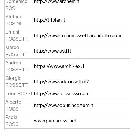
Domenico
http://www.archein.it
ROSI
Stefano
http://triplan.it
ROSINI
Ernani
http://www.ernanirossettiarchitetto.com
ROSSETTI
Marco
http://www.ayd.it
ROSSETTI
Andrea
https://www.archi-lex.it
ROSSETTI
Giorgio
http://www.arkrossetti.it/
ROSSETTI
Loris ROSSI
http://www.lorisrossi.com
Alberto
http://www.opusincertum.it
ROSSI
Paola
www.paolarossi.net
ROSSI