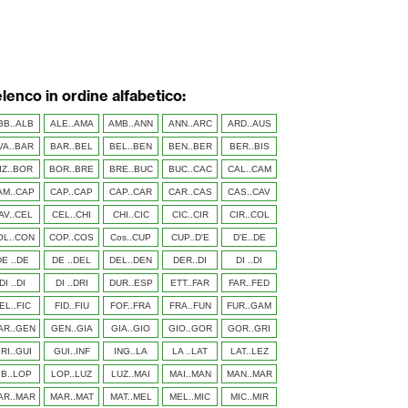
elenco in ordine alfabetico:
BB..ALB
ALE..AMA
AMB..ANN
ANN..ARC
ARD..AUS
VA..BAR
BAR..BEL
BEL..BEN
BEN..BER
BER..BIS
IZ..BOR
BOR..BRE
BRE..BUC
BUC..CAC
CAL..CAM
AM..CAP
CAP..CAP
CAP..CAR
CAR..CAS
CAS..CAV
AV..CEL
CEL..CHI
CHI..CIC
CIC..CIR
CIR..COL
OL..CON
COP..COS
Cos..CUP
CUP..D'E
D'E..DE
DE ..DE
DE ..DEL
DEL..DEN
DER..DI
DI ..DI
DI ..DI
DI ..DRI
DUR..ESP
ETT..FAR
FAR..FED
EL..FIC
FID..FIU
FOF..FRA
FRA..FUN
FUR..GAM
AR..GEN
GEN..GIA
GIA..GIO
GIO..GOR
GOR..GRI
RI..GUI
GUI..INF
ING..LA
LA ..LAT
LAT..LEZ
IB..LOP
LOP..LUZ
LUZ..MAI
MAI..MAN
MAN..MAR
AR..MAR
MAR..MAT
MAT..MEL
MEL..MIC
MIC..MIR