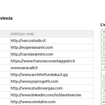
ovincia
L'
A
indirizzo web
A
http://varcostudio.it
B
http://eugeniavanni.com
C
http://carolavannini.com
C
https://www.francescovantaggiato.it
C
www.varacalli.it
http://www.architettureluka.it.gg
F
http://www.pvprogetti.com
G
http://www.studiovargas.com
G
http://www.linkedin.com/in/davidvarone
L
http://www.omniatre.com
M