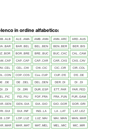
elenco in ordine alfabetico:
BB..ALB
ALE..AMA
AMB..ANN
ANN..ARC
ARD..AUS
VA..BAR
BAR..BEL
BEL..BEN
BEN..BER
BER..BIS
IZ..BOR
BOR..BRE
BRE..BUC
BUC..CAC
CAL..CAM
AM..CAP
CAP..CAP
CAP..CAR
CAR..CAS
CAS..CAV
AV..CEL
CEL..CHI
CHI..CIC
CIC..CIR
CIR..COL
OL..CON
COP..COS
Cos..CUP
CUP..D'E
D'E..DE
DE ..DE
DE ..DEL
DEL..DEN
DER..DI
DI ..DI
DI ..DI
DI ..DRI
DUR..ESP
ETT..FAR
FAR..FED
EL..FIC
FID..FIU
FOF..FRA
FRA..FUN
FUR..GAM
AR..GEN
GEN..GIA
GIA..GIO
GIO..GOR
GOR..GRI
RI..GUI
GUI..INF
ING..LA
LA ..LAT
LAT..LEZ
IB..LOP
LOP..LUZ
LUZ..MAI
MAI..MAN
MAN..MAR
AR..MAR
MAR..MAT
MAT..MEL
MEL..MIC
MIC..MIR