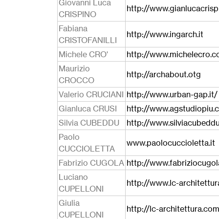
Giovanni Luca
http://www.gianlucacrispi
CRISPINO
Fabiana
http://www.ingarch.it
CRISTOFANILLI
Michele CRO'
http://www.michelecro.
Maurizio
http://archabout.otg
CROCCO
Valerio CRUCIANI
http://www.urban-gap.it/
Gianluca CRUSI
http://www.agstudiopiu.
Silvia CUBEDDU
http://www.silviacubedd
Paolo
www.paolocuccioletta.it
CUCCIOLETTA
Fabrizio CUGOLA
http://www.fabriziocugo
Luciano
http://www.lc-architettu
CUPELLONI
Giulia
http://lc-architettura.co
CUPELLONI