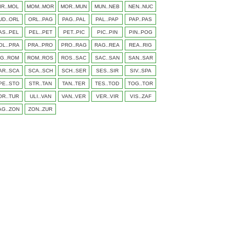
IR..MOL
MOM..MOR
MOR..MUN
MUN..NEB
NEN..NUC
UD..ORL
ORL..PAG
PAG..PAL
PAL..PAP
PAP..PAS
AS..PEL
PEL..PET
PET..PIC
PIC..PIN
PIN..POG
OL..PRA
PRA..PRO
PRO..RAG
RAG..REA
REA..RIG
IG..ROM
ROM..ROS
ROS..SAC
SAC..SAN
SAN..SAR
AR..SCA
SCA..SCH
SCH..SER
SES..SIR
SIV..SPA
PE..STO
STR..TAN
TAN..TER
TES..TOD
TOG..TOR
OR..TUR
ULI..VAN
VAN..VER
VER..VIR
VIS..ZAF
AG..ZON
ZON..ZUR