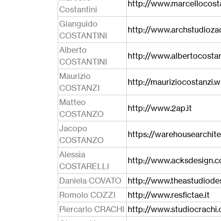
http://www.marcellocostan
Costantini
Gianguido
http://www.archstudiozacu
COSTANTINI
Alberto
http://www.albertocostan
COSTANTINI
Maurizio
http://mauriziocostanzi.
COSTANZI
Matteo
http://www.2ap.it
COSTANZO
Jacopo
https://warehousearchite
COSTANZO
Alessia
http://www.acksdesign.
COSTARELLI
Daniela COVATO
http://www.theastudiode
Romolo COZZI
http://www.resfictae.it
Piercarlo CRACHI
http://www.studiocrachi