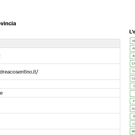
ovincia
L'
A
A
t
B
C
dreacosentino.it/
C
C
ae
F
G
G
L
M