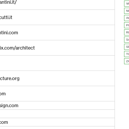
tini.it/
M
N
tti.it
P
P
tini.com
R
S
wix.com/architect
S
T
Z
cture.org
com
sign.com
.com