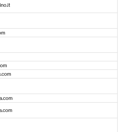
no.it
com
com
u.com
la.com
ra.com
m