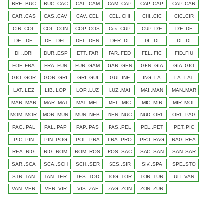
BRE..BUC
BUC..CAC
CAL..CAM
CAM..CAP
CAP..CAP
CAP..CAR
CAR..CAS
CAS..CAV
CAV..CEL
CEL..CHI
CHI..CIC
CIC..CIR
CIR..COL
COL..CON
COP..COS
Cos..CUP
CUP..D'E
D'E..DE
DE ..DE
DE ..DEL
DEL..DEN
DER..DI
DI ..DI
DI ..DI
DI ..DRI
DUR..ESP
ETT..FAR
FAR..FED
FEL..FIC
FID..FIU
FOF..FRA
FRA..FUN
FUR..GAM
GAR..GEN
GEN..GIA
GIA..GIO
GIO..GOR
GOR..GRI
GRI..GUI
GUI..INF
ING..LA
LA ..LAT
LAT..LEZ
LIB..LOP
LOP..LUZ
LUZ..MAI
MAI..MAN
MAN..MAR
MAR..MAR
MAR..MAT
MAT..MEL
MEL..MIC
MIC..MIR
MIR..MOL
MOM..MOR
MOR..MUN
MUN..NEB
NEN..NUC
NUD..ORL
ORL..PAG
PAG..PAL
PAL..PAP
PAP..PAS
PAS..PEL
PEL..PET
PET..PIC
PIC..PIN
PIN..POG
POL..PRA
PRA..PRO
PRO..RAG
RAG..REA
REA..RIG
RIG..ROM
ROM..ROS
ROS..SAC
SAC..SAN
SAN..SAR
SAR..SCA
SCA..SCH
SCH..SER
SES..SIR
SIV..SPA
SPE..STO
STR..TAN
TAN..TER
TES..TOD
TOG..TOR
TOR..TUR
ULI..VAN
VAN..VER
VER..VIR
VIS..ZAF
ZAG..ZON
ZON..ZUR