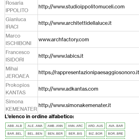
Rosaria
http://www.studioippolitomuceli.com
IPPOLITO
Gianluca
http://www.architettidellaluce.it
IRACI
Marco
www.archfactory.com
ISCHIBONI
Francesco
http://www.labics.it
ISIDORI
Mihai
https://rappresentazionipaesaggiosonoro.i
JEROAEA
Prokopios
http://www.adkantas.com
KANTAS
Simona
http://www.simonakemenater.it
KEMENATER
L'elenco in ordine alfabetico:
ABB..ALB
ALE..AMA
AMB..ANN
ANN..ARC
ARD..AUS
AVA..BAR
BAR..BEL
BEL..BEN
BEN..BER
BER..BIS
BIZ..BOR
BOR..BRE