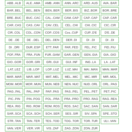
ABB..ALB
ALE..AMA
AMB..ANN
ANN..ARC
ARD..AUS
AVA..BAR
BAR..BEL
BEL..BEN
BEN..BER
BER..BIS
BIZ..BOR
BOR..BRE
BRE..BUC
BUC..CAC
CAL..CAM
CAM..CAP
CAP..CAP
CAP..CAR
CAR..CAS
CAS..CAV
CAV..CEL
CEL..CHI
CHI..CIC
CIC..CIR
CIR..COL
COL..CON
COP..COS
Cos..CUP
CUP..D'E
D'E..DE
DE ..DE
DE ..DEL
DEL..DEN
DER..DI
DI ..DI
DI ..DI
DI ..DRI
DUR..ESP
ETT..FAR
FAR..FED
FEL..FIC
FID..FIU
FOF..FRA
FRA..FUN
FUR..GAM
GAR..GEN
GEN..GIA
GIA..GIO
GIO..GOR
GOR..GRI
GRI..GUI
GUI..INF
ING..LA
LA ..LAT
LAT..LEZ
LIB..LOP
LOP..LUZ
LUZ..MAI
MAI..MAN
MAN..MAR
MAR..MAR
MAR..MAT
MAT..MEL
MEL..MIC
MIC..MIR
MIR..MOL
MOM..MOR
MOR..MUN
MUN..NEB
NEN..NUC
NUD..ORL
ORL..PAG
PAG..PAL
PAL..PAP
PAP..PAS
PAS..PEL
PEL..PET
PET..PIC
PIC..PIN
PIN..POG
POL..PRA
PRA..PRO
PRO..RAG
RAG..REA
REA..RIG
RIG..ROM
ROM..ROS
ROS..SAC
SAC..SAN
SAN..SAR
SAR..SCA
SCA..SCH
SCH..SER
SES..SIR
SIV..SPA
SPE..STO
STR..TAN
TAN..TER
TES..TOD
TOG..TOR
TOR..TUR
ULI..VAN
VAN..VER
VER..VIR
VIS..ZAF
ZAG..ZON
ZON..ZUR