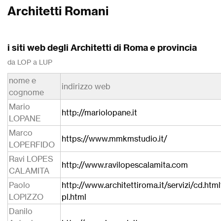
Architetti Romani
i siti web degli Architetti di Roma e provincia
da LOP a LUP
nome e
indirizzo web
cognome
Mario
http://mariolopane.it
LOPANE
Marco
https://www.mmkmstudio.it/
LOPERFIDO
Ravi LOPES
http://www.ravilopescalamita.com
CALAMITA
Paolo
http://www.architettiroma.it/servizi/cd.htm
LOPIZZO
pl.html
Danilo