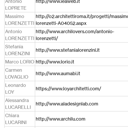
Antonio
http://www.ieaweb.it
LOPRETE
Massimo
http://o2.architettiroma.it/progetti/massim
LORENZETTI
lorenzetti-A04052.aspx
Antonio
http://www.archilovers.com/antonio-
LORENZETTI
lorenzetti/
Stefania
http://www.stefanialorenzini.it
LORENZINI
Marco LORIO
http://www.lorio.it
Carmen
http://www.aumabi.it
LOVAGLIO
Leonardo
https://www.loyarchitetti.com/
LOY
Alessandra
http://www.aladesignlab.com
LUCARELLI
Chiara
http://www.archilu.com
LUCARINI