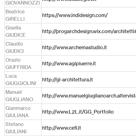
GIOVANNOZZI
Beatrice
https://www.indidesign.com/
GIRELLI
Gisella
http://progarchdesign.wix.com/architetti
GIUDICE
Claudio
http://www.archemastudio.it
GIUDICI
Orazio
http://www.agipiuerre.it
GIUFFRIDA
Luca
http://gl-architettura.it
GIUGGIOLINI
Manuel
http://www.manuelgiuglianoarch.altervist
GIUGLIANO
Gianmarco
http://www.L2L.it/GG_Portfolio
GIULIANA
Stefano
http://www.cefi.it
GIULIANI