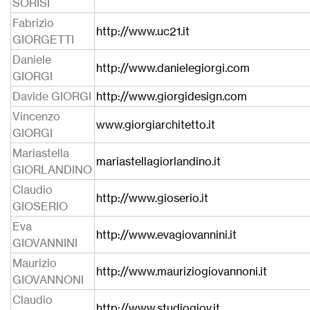
SORISI
Fabrizio
http://www.uc21.it
GIORGETTI
Daniele
http://www.danielegiorgi.com
GIORGI
Davide GIORGI
http://www.giorgidesign.com
Vincenzo
www.giorgiarchitetto.it
GIORGI
Mariastella
mariastellagiorlandino.it
GIORLANDINO
Claudio
http://www.gioserio.it
GIOSERIO
Eva
http://www.evagiovannini.it
GIOVANNINI
Maurizio
http://www.mauriziogiovannoni.it
GIOVANNONI
Claudio
http://www.studiogiov.it