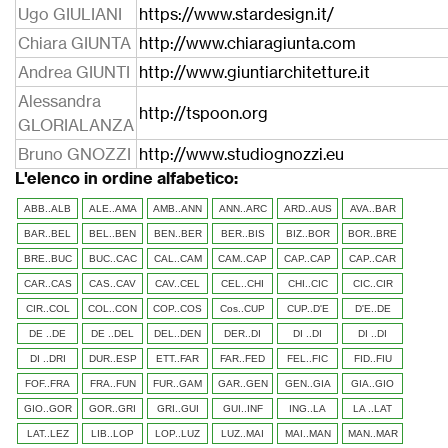
Ugo GIULIANI
https://www.stardesign.it/
Chiara GIUNTA
http://www.chiaragiunta.com
Andrea GIUNTI
http://www.giuntiarchitetture.it
Alessandra
http://tspoon.org
GLORIALANZA
Bruno GNOZZI
http://www.studiognozzi.eu
L'elenco in ordine alfabetico:
ABB..ALB
ALE..AMA
AMB..ANN
ANN..ARC
ARD..AUS
AVA..BAR
BAR..BEL
BEL..BEN
BEN..BER
BER..BIS
BIZ..BOR
BOR..BRE
BRE..BUC
BUC..CAC
CAL..CAM
CAM..CAP
CAP..CAP
CAP..CAR
CAR..CAS
CAS..CAV
CAV..CEL
CEL..CHI
CHI..CIC
CIC..CIR
CIR..COL
COL..CON
COP..COS
Cos..CUP
CUP..D'E
D'E..DE
DE ..DE
DE ..DEL
DEL..DEN
DER..DI
DI ..DI
DI ..DI
DI ..DRI
DUR..ESP
ETT..FAR
FAR..FED
FEL..FIC
FID..FIU
FOF..FRA
FRA..FUN
FUR..GAM
GAR..GEN
GEN..GIA
GIA..GIO
GIO..GOR
GOR..GRI
GRI..GUI
GUI..INF
ING..LA
LA ..LAT
LAT..LEZ
LIB..LOP
LOP..LUZ
LUZ..MAI
MAI..MAN
MAN..MAR